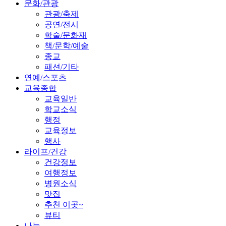
문화/관광
관광/축제
공연/전시
학술/문화재
책/문학/예술
종교
패션/기타
연예/스포츠
교육종합
교육일반
학교소식
행정
교육정보
행사
라이프/건강
건강정보
여행정보
병원소식
맛집
추천 이곳~
뷰티
나눔