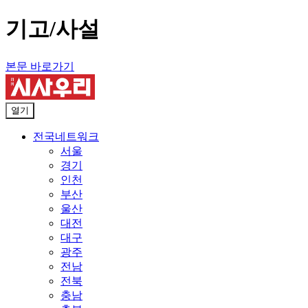
기고/사설
본문 바로가기
열기
전국네트워크
서울
경기
인천
부산
울산
대전
대구
광주
전남
전북
충남