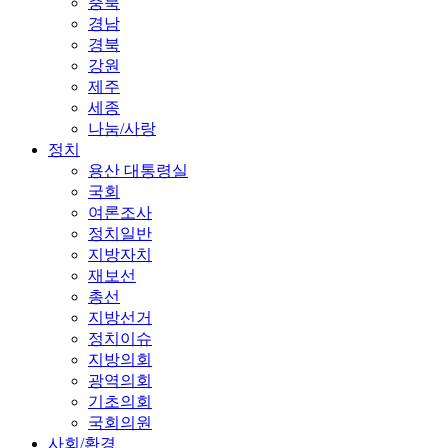
충북
경남
경북
강원
제주
세종
나눔/사랑
정치
용산 대통령실
국회
여론조사
정치일반
지방자치
재보선
총선
지방선거
정치이슈
지방의회
광역의회
기초의회
국회의원
사회/환경