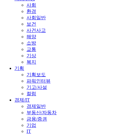
사회
환경
사회일반
보건
사건사고
해양
소방
교통
기상
복지
기획
기획보도
파워인터뷰
기고/사설
컬럼
경제/IT
경제일반
부동산/자동차
금융/증권
기업
IT