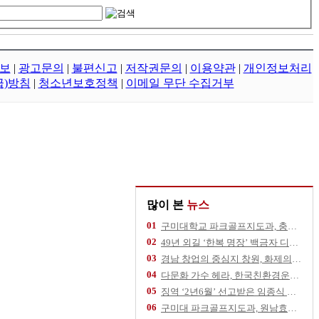
보
|
광고문의
|
불편신고
|
저작권문의
|
이용약관
|
개인정보처리
급)방침
|
청소년보호정책
|
이메일 무단 수집거부
많이 본
뉴스
01
구미대학교 파크골프지도과, 충북 영동군 추풍령
02
49년 외길 ‘한복 명장’ 백금자 디자이너,
03
경남 창업의 중심지 창원, 화제의 스타트업을
04
다문화 가수 헤라, 한국친환경운동협회 건승 기
05
징역 ‘2년6월’ 선고받은 임종식 후보, 11
06
구미대 파크골프지도과, 원남효마실노인주간보호센