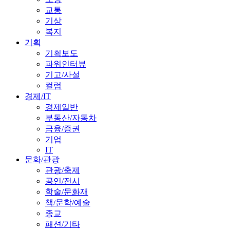
교통
기상
복지
기획
기획보도
파워인터뷰
기고/사설
컬럼
경제/IT
경제일반
부동산/자동차
금융/증권
기업
IT
문화/관광
관광/축제
공연/전시
학술/문화재
책/문학/예술
종교
패션/기타