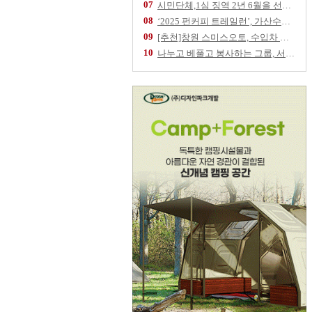
07
시민단체,1심 징역 2년 6월을 선고 받은 임
08
‘2025 펀커피 트레일런’, 가산수피아 물들
09
[추천]창원 스미스오토, 수입차 정비 전문업체
10
나누고 베풀고 봉사하는 그룹, 서울역 '따스한