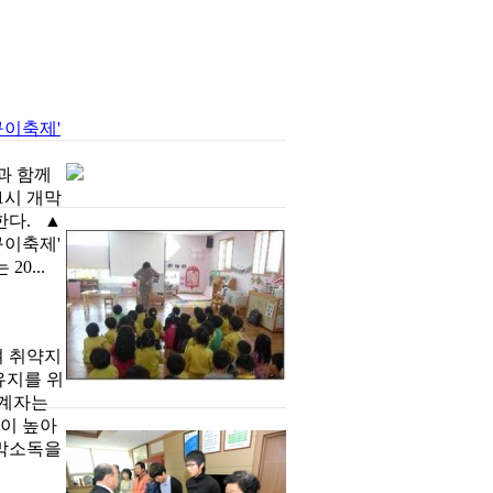
구이축제'
과 함께
1시 개막
한다. ▲
구이축제'
0...
져 취약지
유지를 위
관계자는
률이 높아
연막소독을