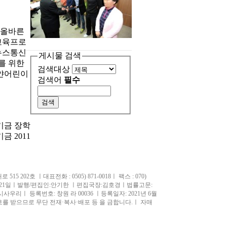
 올바른
교육프로
뉴스통신
게시물 검색
를 위한
검색대상
하얀어린이
검색어
필수
기금 장학
 2011
202호 ㅣ대표전화 : 0505) 871-0018ㅣ 팩스 : 070)
년 9월 21일ㅣ발행/편집인:안기한 ㅣ편집국장:김호경ㅣ법률고문:
 등록번호: 창원 라 00036 ㅣ등록일자: 2021년 6월
를 받으므로 무단 전재·복사·배포 등 을 금합니다.ㅣ 자매