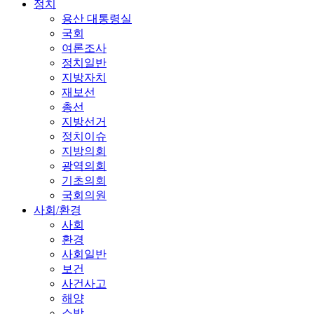
정치
용산 대통령실
국회
여론조사
정치일반
지방자치
재보선
총선
지방선거
정치이슈
지방의회
광역의회
기초의회
국회의원
사회/환경
사회
환경
사회일반
보건
사건사고
해양
소방