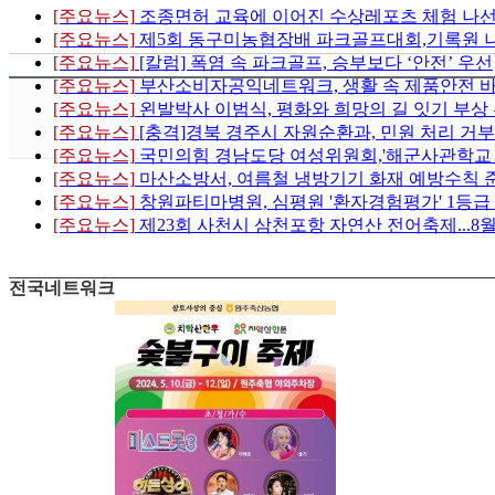
[주요뉴스]
조종면허 교육에 이어진 수상레포츠 체험 나
[주요뉴스]
제5회 동구미농협장배 파크골프대회,기록원 
[주요뉴스]
[칼럼] 폭염 속 파크골프, 승부보다 ‘안전’ 우선
[주요뉴스]
부산소비자공익네트워크, 생활 속 제품안전 
[주요뉴스]
왼발박사 이범식, 평화와 희망의 길 잇기 부상
[주요뉴스]
[충격]경북 경주시 자원순환과, 민원 처리 거부
[주요뉴스]
국민의힘 경남도당 여성위원회,'해군사관학교 이전
[주요뉴스]
마산소방서, 여름철 냉방기기 화재 예방수칙 
[주요뉴스]
창원파티마병원, 심평원 '환자경험평가' 1등급
[주요뉴스]
제23회 사천시 삼천포항 자연산 전어축제...8
전국네트워크