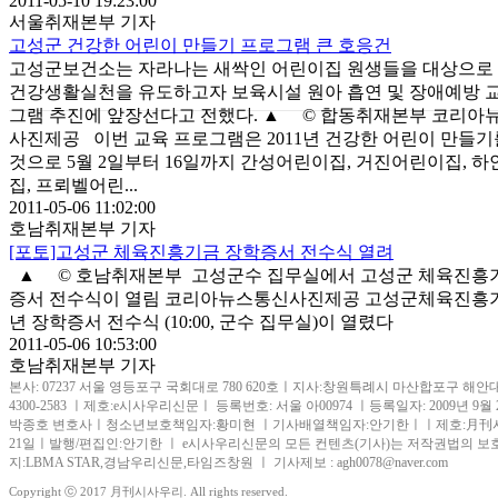
2011-05-10 19:23:00
서울취재본부 기자
고성군 건강한 어린이 만들기 프로그램 큰 호응건
고성군보건소는 자라나는 새싹인 어린이집 원생들을 대상으로
건강생활실천을 유도하고자 보육시설 원아 흡연 및 장애예방 
그램 추진에 앞장선다고 전했다. ▲ © 합동취재본부 코리아
사진제공 이번 교육 프로그램은 2011년 건강한 어린이 만들기
것으로 5월 2일부터 16일까지 간성어린이집, 거진어린이집, 
집, 프뢰벨어린...
2011-05-06 11:02:00
호남취재본부 기자
[포토]고성군 체육진흥기금 장학증서 전수식 열려
▲ © 호남취재본부 고성군수 집무실에서 고성군 체육진흥
증서 전수식이 열림 코리아뉴스통신사진제공 고성군체육진흥기금
년 장학증서 전수식 (10:00, 군수 집무실)이 열렸다
2011-05-06 10:53:00
호남취재본부 기자
본사: 07237 서울 영등포구 국회대로 780 620호ㅣ지사:창원특례시 마산합포구 해안대로 515 
4300-2583 ㅣ제호:e시사우리신문ㅣ 등록번호: 서울 아00974 ㅣ등록일자: 2009
박종호 변호사ㅣ청소년보호책임자:황미현 ㅣ기사배열책임자:안기한ㅣㅣ제호:月刊시사우리ㅣ
21일ㅣ발행/편집인:안기한 ㅣ e시사우리신문의 모든 컨텐츠(기사)는 저작권법의 보호
지:LBMA STAR,경남우리신문,타임즈창원 ㅣ 기사제보 : agh0078@naver.com
Copyright ⓒ 2017 月刊시사우리. All rights reserved.