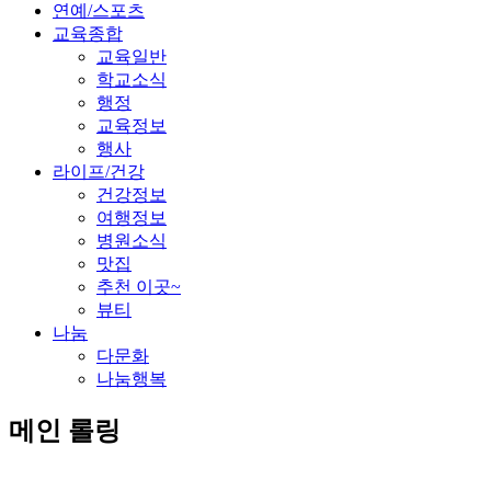
연예/스포츠
교육종합
교육일반
학교소식
행정
교육정보
행사
라이프/건강
건강정보
여행정보
병원소식
맛집
추천 이곳~
뷰티
나눔
다문화
나눔행복
메인 롤링