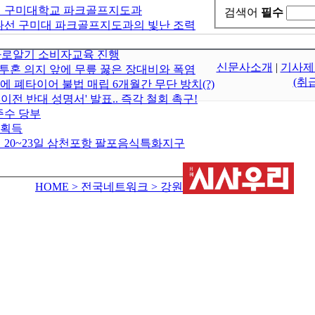
선 구미대학교 파크골프지도과
검색어
필수
나선 구미대 파크골프지도과의 빛난 조력
바로알기 소비자교육 진행
신문사소개
|
기사제
 투혼 의지 앞에 무릎 꿇은 장대비와 폭염
(취
에 폐타이어 불법 매립 6개월간 무단 방치(?)
 반대 성명서' 발표.. 즉각 철회 촉구!
준수 당부
 획득
월 20~23일 삼천포항 팔포음식특화지구
HOME
> 전국네트워크
> 강원