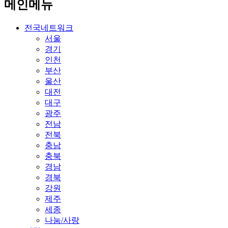
메인메뉴
전국네트워크
서울
경기
인천
부산
울산
대전
대구
광주
전남
전북
충남
충북
경남
경북
강원
제주
세종
나눔/사랑