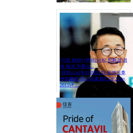
[기업 탐방] (주)리너지,친환경 경
제 체계 전환으...
[月刊시사우리]제21차 유엔기후
변화협약 당사국총회(COP21)는
2015년 ...