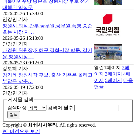
더불어민주당 송순호 창원시장 후보 선거
대책위 입장문
2026-05-26 15:39:00
안강민 기자
창원시 퇴직 간부 공무원,공무원 폭행 송순
호는 시장 자…
2026-05-26 15:13:00
안강민 기자
나경원 위원장,진해구 경화시장 방문..강기
윤 창원시장 …
2026-05-23 09:12:00
열린
1
페이지
2
페
강보혜 기자
이지
3
페이지
4
페
강기윤 창원시장 후보, 출산·기쁨은 올리고
이지
5
페이지
다음
부담은 낮춘…
맨끝
2026-05-19 17:23:00
안강민 기자
게시물 검색
검색대상
검색어
필수
Copyright ©
月刊시사우리.
All rights reserved.
PC 버전으로 보기