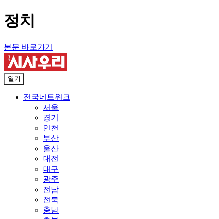
정치
본문 바로가기
열기
전국네트워크
서울
경기
인천
부산
울산
대전
대구
광주
전남
전북
충남