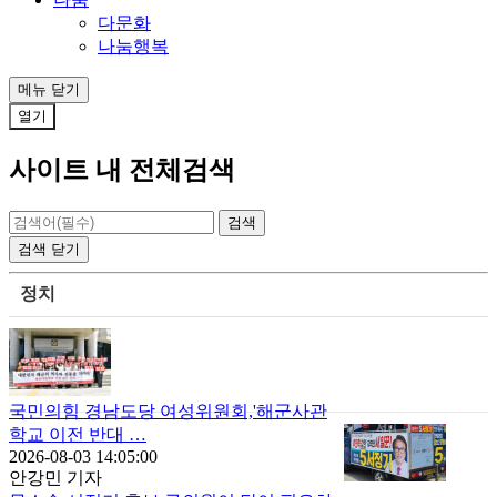
다문화
나눔행복
메뉴
닫기
열기
사이트 내 전체검색
검색
닫기
정치
국민의힘 경남도당 여성위원회,'해군사관
학교 이전 반대 …
2026-08-03 14:05:00
안강민 기자