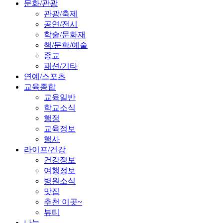
문화/관광
관광/축제
공연/전시
학술/문화재
책/문학/예술
종교
패션/기타
연예/스포츠
교육종합
교육일반
학교소식
행정
교육정보
행사
라이프/건강
건강정보
여행정보
병원소식
맛집
추천 이곳~
뷰티
나눔