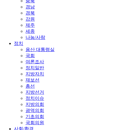
충북
경남
경북
강원
제주
세종
나눔/사랑
정치
용산 대통령실
국회
여론조사
정치일반
지방자치
재보선
총선
지방선거
정치이슈
지방의회
광역의회
기초의회
국회의원
사회/환경