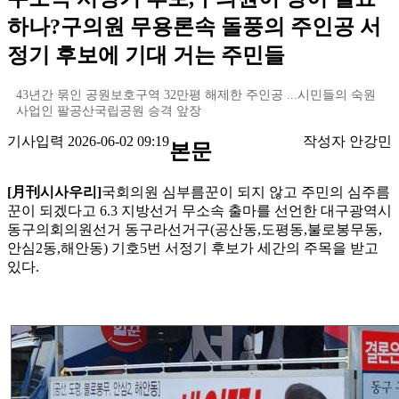
하나?구의원 무용론속 돌풍의 주인공 서
정기 후보에 기대 거는 주민들
43년간 묶인 공원보호구역 32만평 해제한 주인공 ...시민들의 숙원
사업인 팔공산국립공원 승격 앞장
기사입력 2026-06-02 09:19
작성자 안강민
본문
[月刊시사우리]
국회의원 심부름꾼이 되지 않고 주민의 심주름
꾼이 되겠다고 6.3 지방선거 무소속 출마를 선언한 대구광역시
동구의회의원선거 동구라선거구(공산동,도평동,불로봉무동,
안심2동,해안동) 기호5번 서정기 후보가 세간의 주목을 받고
있다.