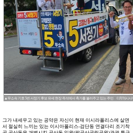
▲무소속 기호 5번 서정기 후보 유세 현장 즉석에서 축가를 불러주고 있는 주민 ©月刊시사
그가 내세우고 있는 공약은 자신이 현재 이시라폴리스에 살면
서 절실히 느끼는 있는 이시아폴리스-검단동 연결다리 조기착
공,공산동을 개벽시킬 공산동 일원(팔공산국립공원)관광 특구