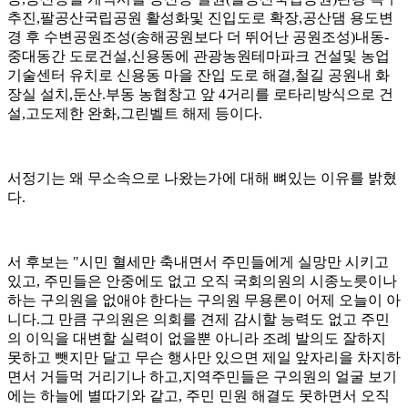
추진,팔공산국립공원 활성화및 진입도로 확장,공산댐 용도변
경 후 수변공원조성(송해공원보다 더 뛰어난 공원조성)내동-
중대동간 도로건설,신용동에 관광농원테마파크 건설및 농업
기술센터 유치로 신용동 마을 잔입 도로 해결,철길 공원내 화
장실 설치,둔산.부동 농협창고 앞 4거리를 로타리방식으로 건
설,고도제한 완화,그린벨트 해제 등이다.
서정기는 왜 무소속으로 나왔는가에 대해 뼈있는 이유를 밝혔
다.
서 후보는 "시민 혈세만 축내면서 주민들에게 실망만 시키고
있고, 주민들은 안중에도 없고 오직 국회의원의 시종노릇이나
하는 구의원을 없애야 한다는 구의원 무용론이 어제 오늘이 아
니다.그 만큼 구의원은 의회를 견제 감시할 능력도 없고 주민
의 이익을 대변할 실력이 없을뿐 아니라 조례 발의도 잘하지
못하고 뺏지만 달고 무슨 행사만 있으면 제일 앞자리을 차지하
면서 거들먹 거리기나 하고,지역주민들은 구의원의 얼굴 보기
에는 하늘에 별따기와 같고, 주민 민원 해결도 못하면서 오직