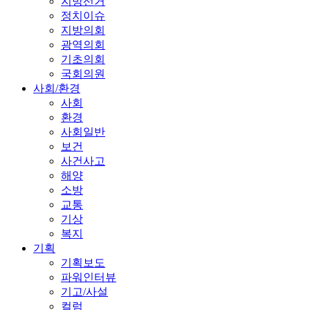
지방선거
정치이슈
지방의회
광역의회
기초의회
국회의원
사회/환경
사회
환경
사회일반
보건
사건사고
해양
소방
교통
기상
복지
기획
기획보도
파워인터뷰
기고/사설
컬럼