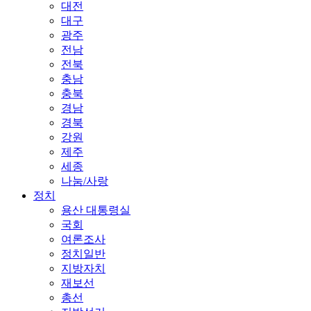
대전
대구
광주
전남
전북
충남
충북
경남
경북
강원
제주
세종
나눔/사랑
정치
용산 대통령실
국회
여론조사
정치일반
지방자치
재보선
총선