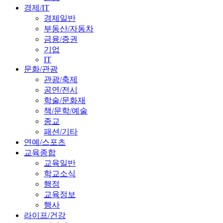
경제/IT
경제일반
부동산/자동차
금융/증권
기업
IT
문화/관광
관광/축제
공연/전시
학술/문화재
책/문학/예술
종교
패션/기타
연예/스포츠
교육종합
교육일반
학교소식
행정
교육정보
행사
라이프/건강