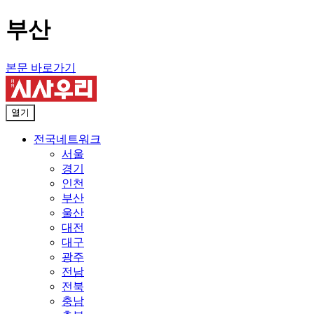
부산
본문 바로가기
열기
전국네트워크
서울
경기
인천
부산
울산
대전
대구
광주
전남
전북
충남