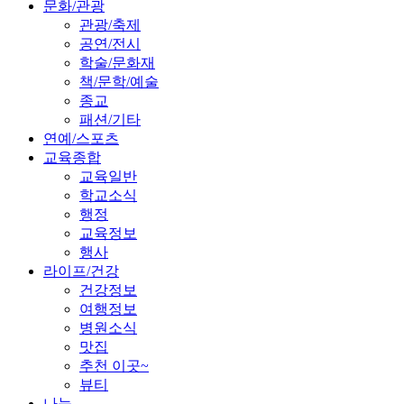
문화/관광
관광/축제
공연/전시
학술/문화재
책/문학/예술
종교
패션/기타
연예/스포츠
교육종합
교육일반
학교소식
행정
교육정보
행사
라이프/건강
건강정보
여행정보
병원소식
맛집
추천 이곳~
뷰티
나눔