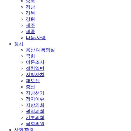
충북
경남
경북
강원
제주
세종
나눔/사랑
정치
용산 대통령실
국회
여론조사
정치일반
지방자치
재보선
총선
지방선거
정치이슈
지방의회
광역의회
기초의회
국회의원
사회/환경