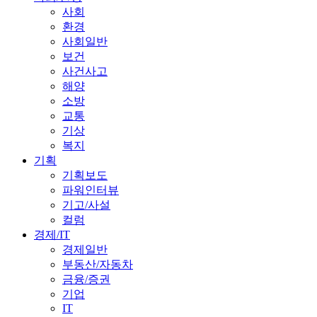
사회
환경
사회일반
보건
사건사고
해양
소방
교통
기상
복지
기획
기획보도
파워인터뷰
기고/사설
컬럼
경제/IT
경제일반
부동산/자동차
금융/증권
기업
IT