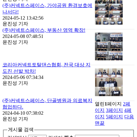
(주)커넥트스페이스, 가야공원 환경보호에
나서다!
2024-05-12 13:42:56
윤진성 기자
(주)커넥트스페이스, 부동산 영역 확장!
2024-05-08 07:48:51
윤진성 기자
코리아커넥트토탈댄스협회, 전국 대상 지
도진 선발 박차!
2024-05-06 07:34:34
윤진성 기자
(주)커넥트스페이스, 단골병원과 의료복지
열린
1
페이지
2
페
협업하다.
이지
3
페이지
4
페
2024-04-10 07:38:02
이지
5
페이지
다음
윤진성 기자
맨끝
게시물 검색