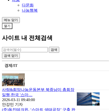
다문화
나눔행복
메뉴
닫기
열기
사이트 내 전체검색
검색
닫기
경제/IT
사랑&희망나눔운동본부 북중남미 총회장
일행,한국 '스마…
2026-03-11 09:40:00
안강민 기자
(주)동진테크윈, ‘스마트 생태공장’ 구축 완