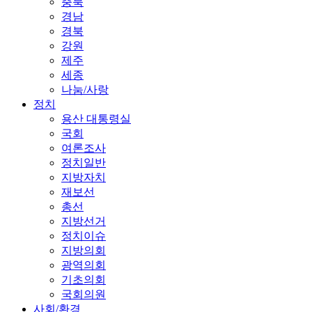
충북
경남
경북
강원
제주
세종
나눔/사랑
정치
용산 대통령실
국회
여론조사
정치일반
지방자치
재보선
총선
지방선거
정치이슈
지방의회
광역의회
기초의회
국회의원
사회/환경