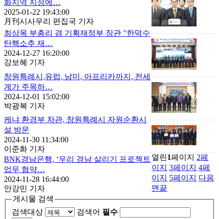
화지역 지정에…
2025-01-22 19:43:00
月刊시사우리 편집국 기자
최상목 부총리 겸 기획재정부 장관 "한덕수
탄핵소추 재…
2024-12-27 16:20:00
강보혜 기자
창원특례시,유럽, 남미, 아프리카까지, 전세
계가 주목하…
2024-12-01 15:02:00
박광복 기자
케냐 환경부 차관, 창원특례시 자원순환시
설 방문
2024-11-30 11:34:00
이준화 기자
열린
1
페이지
2
페
BNK경남은행, ‘우리 경남 살리기 프로젝트
이지
3
페이지
4
페
업무 협약…
이지
5
페이지
다음
2024-11-28 16:44:00
맨끝
안강민 기자
게시물 검색
검색대상
검색어
필수