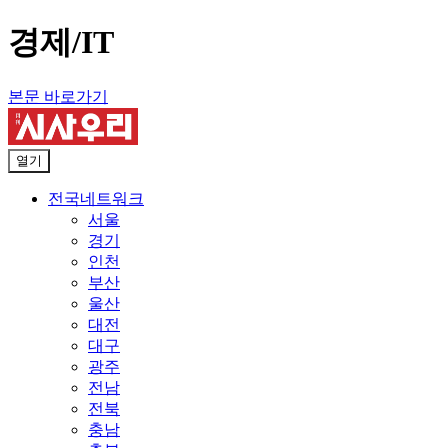
경제/IT
본문 바로가기
열기
전국네트워크
서울
경기
인천
부산
울산
대전
대구
광주
전남
전북
충남