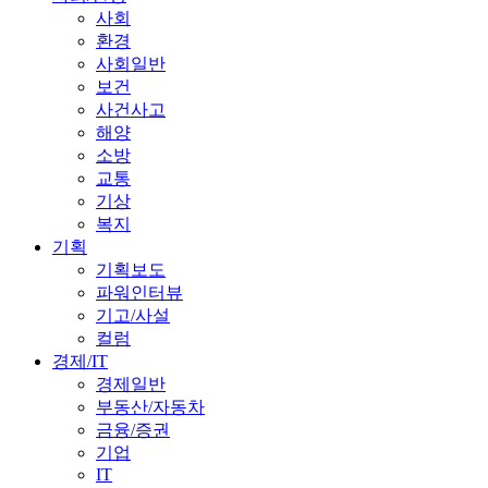
사회
환경
사회일반
보건
사건사고
해양
소방
교통
기상
복지
기획
기획보도
파워인터뷰
기고/사설
컬럼
경제/IT
경제일반
부동산/자동차
금융/증권
기업
IT