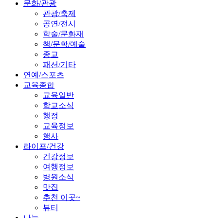
문화/관광
관광/축제
공연/전시
학술/문화재
책/문학/예술
종교
패션/기타
연예/스포츠
교육종합
교육일반
학교소식
행정
교육정보
행사
라이프/건강
건강정보
여행정보
병원소식
맛집
추천 이곳~
뷰티
나눔