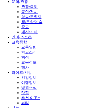
문화/관광
관광/축제
공연/전시
학술/문화재
책/문학/예술
종교
패션/기타
연예/스포츠
교육종합
교육일반
학교소식
행정
교육정보
행사
라이프/건강
건강정보
여행정보
병원소식
맛집
추천 이곳~
뷰티
나눔