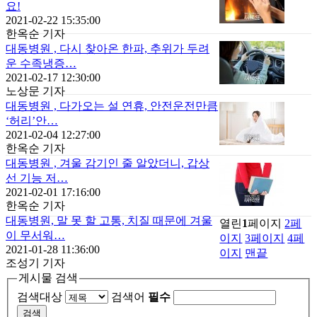
요!
2021-02-22 15:35:00
한옥순 기자
대동병원 , 다시 찾아온 한파, 추위가 두려
운 수족냉증…
2021-02-17 12:30:00
노상문 기자
대동병원 , 다가오는 설 연휴, 안전운전만큼
‘허리’안…
2021-02-04 12:27:00
한옥순 기자
대동병원 , 겨울 감기인 줄 알았더니, 갑상
선 기능 저…
2021-02-01 17:16:00
한옥순 기자
대동병원, 말 못 할 고통, 치질 때문에 겨울
열린
1
페이지
2
페
이 무서워…
이지
3
페이지
4
페
2021-01-28 11:36:00
이지
맨끝
조성기 기자
게시물 검색
검색대상
검색어
필수