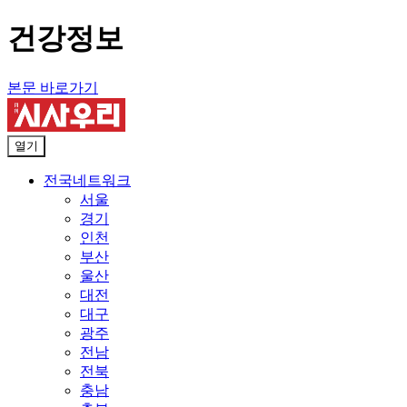
건강정보
본문 바로가기
열기
전국네트워크
서울
경기
인천
부산
울산
대전
대구
광주
전남
전북
충남