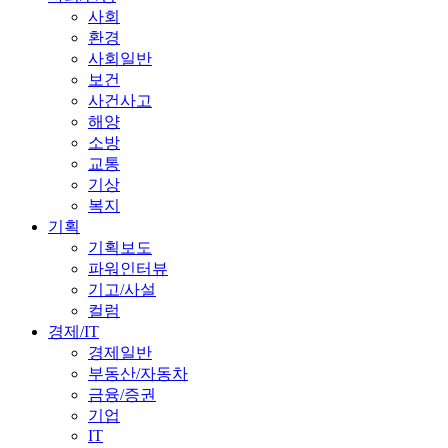
사회
환경
사회일반
보건
사건사고
해양
소방
교통
기상
복지
기획
기획보도
파워인터뷰
기고/사설
컬럼
경제/IT
경제일반
부동산/자동차
금융/증권
기업
IT