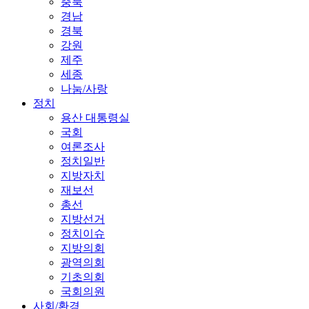
충북
경남
경북
강원
제주
세종
나눔/사랑
정치
용산 대통령실
국회
여론조사
정치일반
지방자치
재보선
총선
지방선거
정치이슈
지방의회
광역의회
기초의회
국회의원
사회/환경