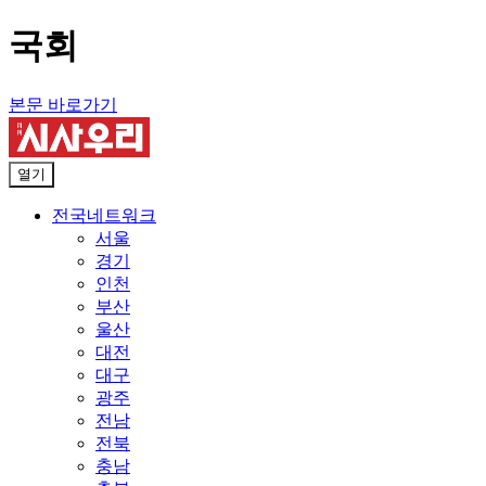
국회
본문 바로가기
열기
전국네트워크
서울
경기
인천
부산
울산
대전
대구
광주
전남
전북
충남