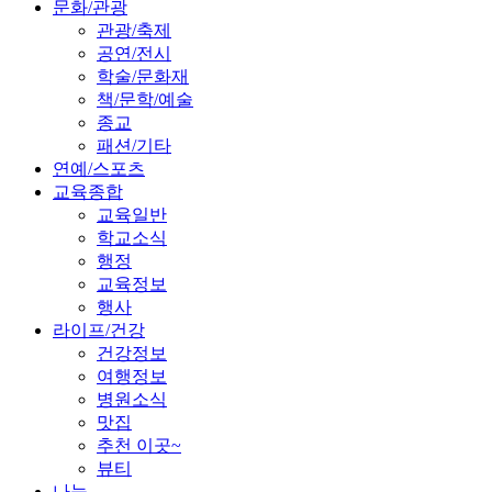
문화/관광
관광/축제
공연/전시
학술/문화재
책/문학/예술
종교
패션/기타
연예/스포츠
교육종합
교육일반
학교소식
행정
교육정보
행사
라이프/건강
건강정보
여행정보
병원소식
맛집
추천 이곳~
뷰티
나눔