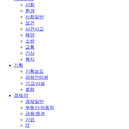
사회
환경
사회일반
보건
사건사고
해양
소방
교통
기상
복지
기획
기획보도
파워인터뷰
기고/사설
컬럼
경제/IT
경제일반
부동산/자동차
금융/증권
기업
IT