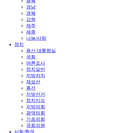
충북
경남
경북
강원
제주
세종
나눔/사랑
정치
용산 대통령실
국회
여론조사
정치일반
지방자치
재보선
총선
지방선거
정치이슈
지방의회
광역의회
기초의회
국회의원
사회/환경