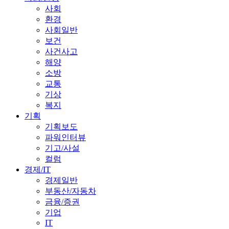
사회
환경
사회일반
보건
사건사고
해양
소방
교통
기상
복지
기획
기획보도
파워인터뷰
기고/사설
컬럼
경제/IT
경제일반
부동산/자동차
금융/증권
기업
IT