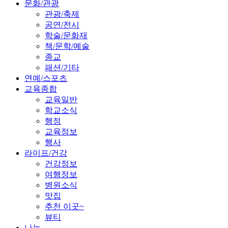
문화/관광
관광/축제
공연/전시
학술/문화재
책/문학/예술
종교
패션/기타
연예/스포츠
교육종합
교육일반
학교소식
행정
교육정보
행사
라이프/건강
건강정보
여행정보
병원소식
맛집
추천 이곳~
뷰티
나눔