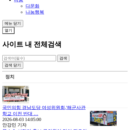
다문화
나눔행복
메뉴
닫기
열기
사이트 내 전체검색
검색
닫기
정치
국민의힘 경남도당 여성위원회,'해군사관
학교 이전 반대 …
2026-08-03 14:05:00
안강민 기자