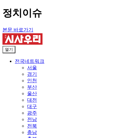
정치이슈
본문 바로가기
열기
전국네트워크
서울
경기
인천
부산
울산
대전
대구
광주
전남
전북
충남