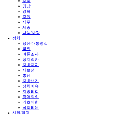
충북
경남
경북
강원
제주
세종
나눔/사랑
정치
용산 대통령실
국회
여론조사
정치일반
지방자치
재보선
총선
지방선거
정치이슈
지방의회
광역의회
기초의회
국회의원
사회/환경