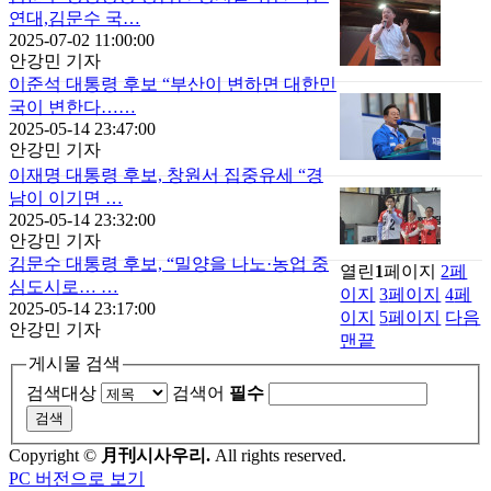
연대,김문수 국…
2025-07-02 11:00:00
안강민 기자
이준석 대통령 후보 “부산이 변하면 대한민
국이 변한다……
2025-05-14 23:47:00
안강민 기자
이재명 대통령 후보, 창원서 집중유세 “경
남이 이기면 …
2025-05-14 23:32:00
안강민 기자
김문수 대통령 후보, “밀양을 나노·농업 중
열린
1
페이지
2
페
심도시로… …
이지
3
페이지
4
페
2025-05-14 23:17:00
이지
5
페이지
다음
안강민 기자
맨끝
게시물 검색
검색대상
검색어
필수
Copyright ©
月刊시사우리.
All rights reserved.
PC 버전으로 보기