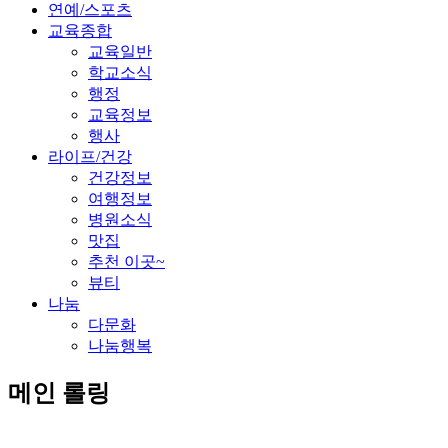
연예/스포츠
교육종합
교육일반
학교소식
행정
교육정보
행사
라이프/건강
건강정보
여행정보
병원소식
맛집
추천 이곳~
뷰티
나눔
다문화
나눔행복
메인 롤링