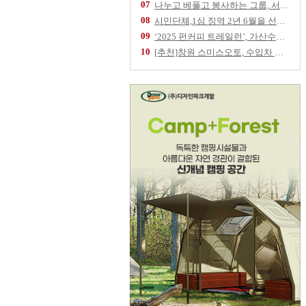
07
나누고 베풀고 봉사하는 그룹, 서울역 '따스한
08
시민단체,1심 징역 2년 6월을 선고 받은 임
09
‘2025 펀커피 트레일런’, 가산수피아 물들
10
[추천]창원 스미스오토, 수입차 정비 전문업체