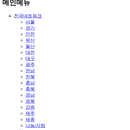
메인메뉴
전국네트워크
서울
경기
인천
부산
울산
대전
대구
광주
전남
전북
충남
충북
경남
경북
강원
제주
세종
나눔/사랑