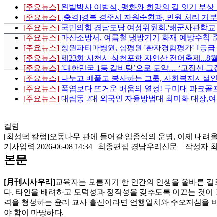
[주요뉴스]
왼발박사 이범식, 평화와 희망의 길 잇기 부상
[주요뉴스]
[충격]경북 경주시 자원순환과, 민원 처리 거부
[주요뉴스]
국민의힘 경남도당 여성위원회,'해군사관학교 이전
[주요뉴스]
마산소방서, 여름철 냉방기기 화재 예방수칙 
[주요뉴스]
창원파티마병원, 심평원 '환자경험평가' 1등급
[주요뉴스]
제23회 사천시 삼천포항 자연산 전어축제...8
[주요뉴스]
‘대한민국 1등 갈비탕’으로 도약… ‘고집센 그
[주요뉴스]
나누고 베풀고 봉사하는 그룹, 사회복지시설인
[주요뉴스]
폭염보다 뜨거운 배움의 열정! 구미대 파크골프
[주요뉴스]
대림동 2대 외국인 자율방범대 최미화 대장,여
컬럼
[최성덕 칼럼]오동나무 관에 들어갈 임종식의 운명, 이제 내려
기사입력 2026-06-08 14:34 최종편집 경남우리신문
작성자 
본문
[月刊시사우리]
교육자는 모름지기 한 인간의 인생을 올바른 길
다. 타인을 배려하고 도덕성과 정직성을 갖추도록 이끄는 것이 
격을 형성하는 윤리 교사 출신이라면 언행일치와 수오지심을 
야 함이 마땅하다.