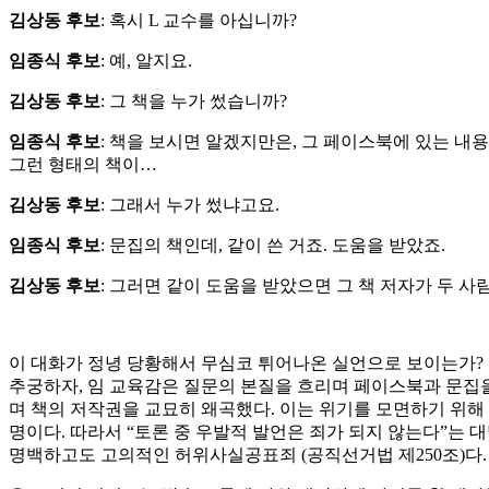
김상동
후보
: 혹시 L 교수를 아십니까?
임종식
후보
: 예, 알지요.
김상동
후보
: 그 책을 누가 썼습니까?
임종식
후보
: 책을 보시면 알겠지만은, 그 페이스북에 있는 내
그런 형태의 책이…
김상동
후보
: 그래서 누가 썼냐고요.
임종식
후보
: 문집의 책인데, 같이 쓴 거죠. 도움을 받았죠.
김상동
후보
: 그러면 같이 도움을 받았으면 그 책 저자가 두 사
이 대화가 정녕 당황해서 무심코 튀어나온 실언으로 보이는가? 
추궁하자, 임 교육감은 질문의 본질을 흐리며 페이스북과 문집을
며 책의 저작권을 교묘히 왜곡했다. 이는 위기를 모면하기 위해
명이다. 따라서 “토론 중 우발적 발언은 죄가 되지 않는다”는 
명백하고도 고의적인 허위사실공표죄 (공직선거법 제250조)다.