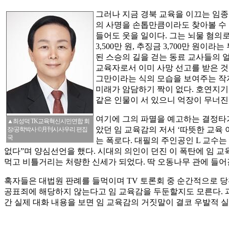
그러나 지금 경북 교육을 이끄는 임
의 사명을 손톱만큼이라도 찾아볼 수 
들어도 웃을 일이다. 그는 뇌물 혐의로
3,500만 원, 추징금 3,700만 원이
된 스승의 길을 걷는 동료 교사들의 
교육자로서 이미 사망 선고를 받은 것
그만이라는 식의 모습을 보여주는 작자
미래가 암담하기 짝이 없다. 호연지기
같은 인물이 서 있으니 억장이 무너진
여기에 그의 파멸을 예고하는 결정타가
▲최성덕 TK교육혁신시민연합 회
았던 임 교육감의 저서 ‘따뜻한 교육
장/공학박사 ©月刊시사우리 편집
국
는 폭로다. 대필의 주인공인 L 교수는
없다”며 양심선언을 했다. 시대의 의인이 던진 이 폭탄에 임 
먹고 비틀거리는 처량한 신세가 되었다. 딱 오동나무 관에 들어
혹자들은 대법원 판례를 들먹이며 TV 토론회 중 순간적으로 
공표죄에 해당하지 않는다고 임 교육감을 두둔할지도 모른다. 과
간 실제 대화 내용을 보면 임 교육감의 거짓말이 결코 우발적 