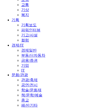
교통
기상
복지
기획
기획보도
파워인터뷰
기고/사설
컬럼
경제/IT
경제일반
부동산/자동차
금융/증권
기업
IT
문화/관광
관광/축제
공연/전시
학술/문화재
책/문학/예술
종교
패션/기타