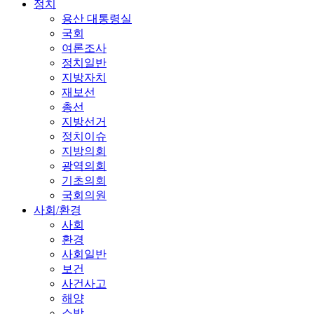
정치
용산 대통령실
국회
여론조사
정치일반
지방자치
재보선
총선
지방선거
정치이슈
지방의회
광역의회
기초의회
국회의원
사회/환경
사회
환경
사회일반
보건
사건사고
해양
소방