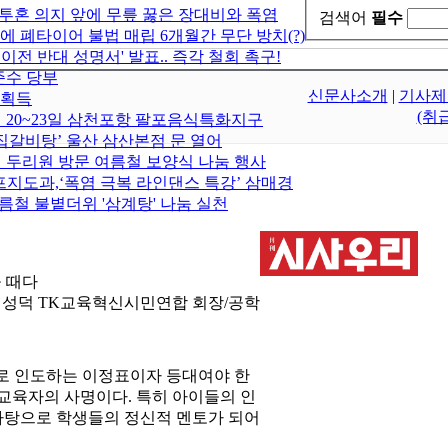
 투혼 의지 앞에 무릎 꿇은 장대비와 폭염
검색어
필수
에 폐타이어 불법 매립 6개월간 무단 방치(?)
 반대 성명서' 발표.. 즉각 철회 촉구!
준수 당부
신문사소개
|
기사제
 획득
(취
월 20~23일 삼천포항 팔포음식특화지구
집갈비탕’ 울산 삼산본점 문 열어
 두리원 방문 여름철 보양식 나눔 행사
지도과,‘폭염 극복 라인댄스 특강’ 삼매경
름철 불볕더위 '삼계탕' 나눔 실천
올 때다
최성덕 TK교육혁신시민연합 회장/공학
로 인도하는 이정표이자 등대여야 한
교육자의 사명이다. 특히 아이들의 인
바탕으로 학생들의 정신적 멘토가 되어