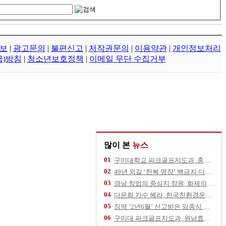
보
|
광고문의
|
불편신고
|
저작권문의
|
이용약관
|
개인정보처리
급)방침
|
청소년보호정책
|
이메일 무단 수집거부
많이 본
뉴스
01
구미대학교 파크골프지도과, 충북 영동군 추풍령
02
49년 외길 ‘한복 명장’ 백금자 디자이너,
03
경남 창업의 중심지 창원, 화제의 스타트업을
04
다문화 가수 헤라, 한국친환경운동협회 건승 기
05
징역 ‘2년6월’ 선고받은 임종식 후보, 11
06
구미대 파크골프지도과, 원남효마실노인주간보호센