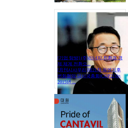
[기업 탐방] (주)리너지,친환경 경
제 체계 전환으...
[月刊시사우리]제21차 유엔기후
변화협약 당사국총회(COP21)는
2015년 ...