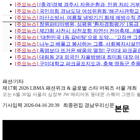
[주요뉴스]
[충격]경북 경주시 자원순환과, 민원 처리 거부
[주요뉴스]
국민의힘 경남도당 여성위원회,'해군사관학교 이전
[주요뉴스]
마산소방서, 여름철 냉방기기 화재 예방수칙 
[주요뉴스]
창원파티마병원, 심평원 '환자경험평가' 1등급
[주요뉴스]
제23회 사천시 삼천포항 자연산 전어축제...8
[주요뉴스]
‘대한민국 1등 갈비탕’으로 도약… ‘고집센 그
[주요뉴스]
나누고 베풀고 봉사하는 그룹, 사회복지시설인
[주요뉴스]
폭염보다 뜨거운 배움의 열정! 구미대 파크골프
[주요뉴스]
대림동 2대 외국인 자율방범대 최미화 대장,여
[주요뉴스]
구미대학교 파크골프지도과, 충북 영동군 추풍
패션/기타
제17회 2026 LBMA 패션위크 & 글로벌 스타 어워즈 서울 개최
오는 6월 30일 서울의 심장부 JW 메리어트 동대문 스퀘어 그랜드
기사입력 2026-04-16 20:39 최종편집 경남우리신문
본문