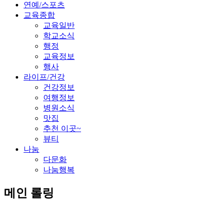
연예/스포츠
교육종합
교육일반
학교소식
행정
교육정보
행사
라이프/건강
건강정보
여행정보
병원소식
맛집
추천 이곳~
뷰티
나눔
다문화
나눔행복
메인 롤링