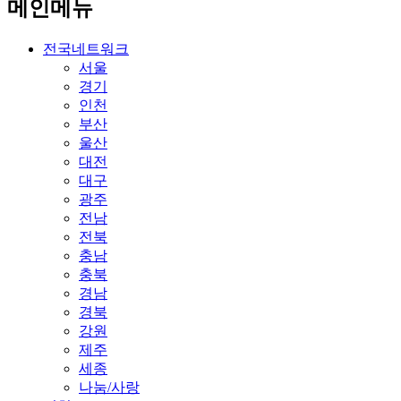
메인메뉴
전국네트워크
서울
경기
인천
부산
울산
대전
대구
광주
전남
전북
충남
충북
경남
경북
강원
제주
세종
나눔/사랑