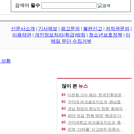
검색어
필수
신문사소개
|
기사제보
|
광고문의
|
불편신고
|
저작권문의
|
이용약관
|
개인정보처리(취급)방침
|
청소년보호정책
|
이
메일 무단 수집거부
 성황
많이 본
뉴스
01
다문화 가수 헤라, 한국친환경운동협회 건승 기
02
구미대 파크골프지도과, 원남효마실노인주간보호센
03
경남 창업의 중심지 창원, 화제의 스타트업을
04
49년 외길 ‘한복 명장’ 백금자 디자이너,
05
구미대학교 파크골프지도과, 충북 영동군 추풍령
06
징역 ‘2년6월’ 선고받은 임종식 후보, 11