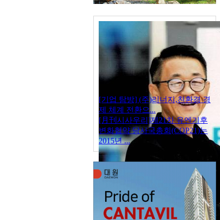
[기업 탐방] (주)리너지,친환경 경
제 체계 전환으...
[月刊시사우리]제21차 유엔기후
변화협약 당사국총회(COP21)는
2015년 ...