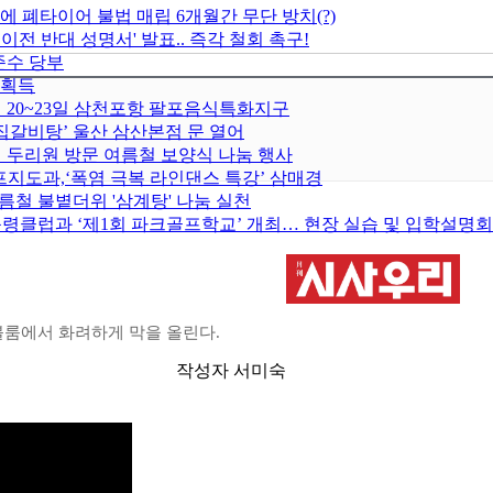
에 폐타이어 불법 매립 6개월간 무단 방치(?)
 반대 성명서' 발표.. 즉각 철회 촉구!
준수 당부
 획득
월 20~23일 삼천포항 팔포음식특화지구
집갈비탕’ 울산 삼산본점 문 열어
 두리원 방문 여름철 보양식 나눔 행사
지도과,‘폭염 극복 라인댄스 특강’ 삼매경
름철 불볕더위 '삼계탕' 나눔 실천
령클럽과 ‘제1회 파크골프학교’ 개최… 현장 실습 및 입학설명회
 볼룸에서 화려하게 막을 올린다.
작성자 서미숙