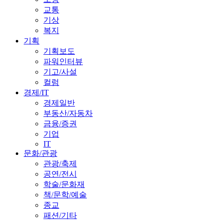
교통
기상
복지
기획
기획보도
파워인터뷰
기고/사설
컬럼
경제/IT
경제일반
부동산/자동차
금융/증권
기업
IT
문화/관광
관광/축제
공연/전시
학술/문화재
책/문학/예술
종교
패션/기타