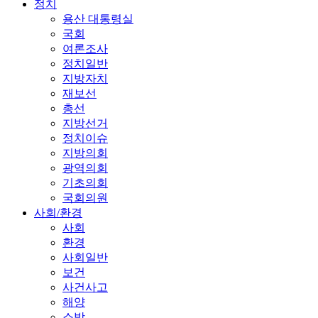
정치
용산 대통령실
국회
여론조사
정치일반
지방자치
재보선
총선
지방선거
정치이슈
지방의회
광역의회
기초의회
국회의원
사회/환경
사회
환경
사회일반
보건
사건사고
해양
소방