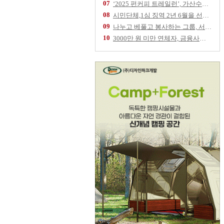
07
‘2025 펀커피 트레일런’, 가산수피아 물들
08
시민단체,1심 징역 2년 6월을 선고 받은 임
09
나누고 베풀고 봉사하는 그룹, 서울역 '따스한
10
3000만 원 미만 연체자, 금융사에 채무조정