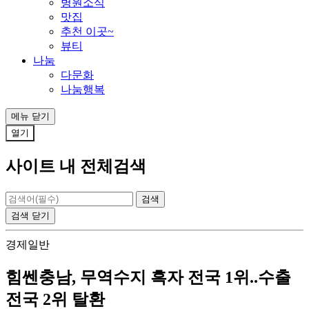
병원소식
맛집
추천 이곳~
뷰티
나눔
다문화
나눔행복
메뉴
닫기
열기
사이트 내 전체검색
검색
닫기
경제일반
힘쎈충남, 무역수지 흑자 전국 1위..수출
전국 2위 탈환