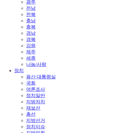
광주
전남
전북
충남
충북
경남
경북
강원
제주
세종
나눔/사랑
정치
용산 대통령실
국회
여론조사
정치일반
지방자치
재보선
총선
지방선거
정치이슈
지방의회