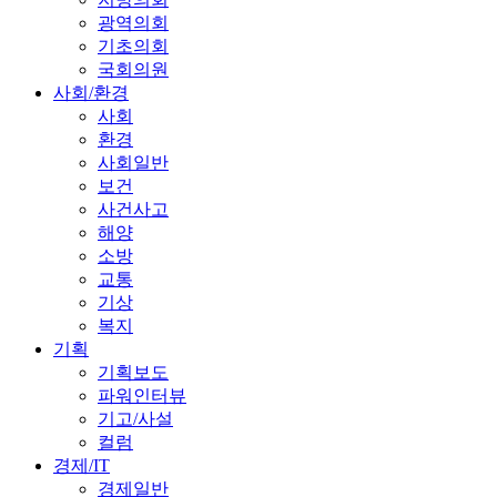
광역의회
기초의회
국회의원
사회/환경
사회
환경
사회일반
보건
사건사고
해양
소방
교통
기상
복지
기획
기획보도
파워인터뷰
기고/사설
컬럼
경제/IT
경제일반