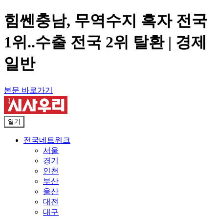
힘쎈충남, 무역수지 흑자 전국
1위..수출 전국 2위 탈환 | 경제
일반
본문 바로가기
열기
전국네트워크
서울
경기
인천
부산
울산
대전
대구