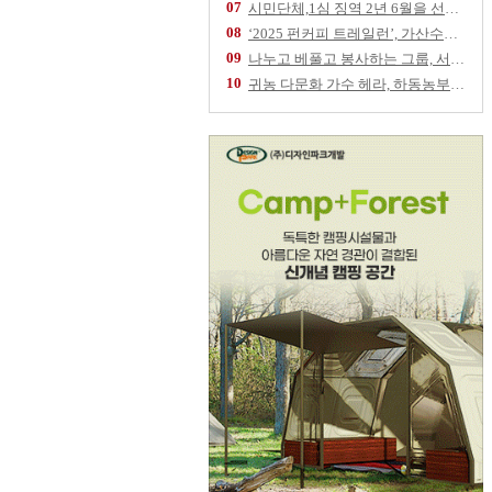
07
시민단체,1심 징역 2년 6월을 선고 받은 임
08
‘2025 펀커피 트레일런’, 가산수피아 물들
09
나누고 베풀고 봉사하는 그룹, 서울역 '따스한
10
귀농 다문화 가수 헤라, 하동농부 노루궁뎅이버