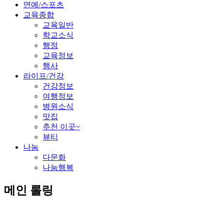
연예/스포츠
교육종합
교육일반
학교소식
행정
교육정보
행사
라이프/건강
건강정보
여행정보
병원소식
맛집
추천 이곳~
뷰티
나눔
다문화
나눔행복
메인 롤링