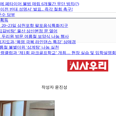
에 폐타이어 불법 매립 6개월간 무단 방치(?)
 반대 성명서' 발표.. 즉각 철회 촉구!
준수 당부
 획득
월 20~23일 삼천포항 팔포음식특화지구
집갈비탕’ 울산 삼산본점 문 열어
 두리원 방문 여름철 보양식 나눔 행사
지도과,‘폭염 극복 라인댄스 특강’ 삼매경
름철 불볕더위 '삼계탕' 나눔 실천
령클럽과 ‘제1회 파크골프학교’ 개최… 현장 실습 및 입학설명회
작성자 윤진성