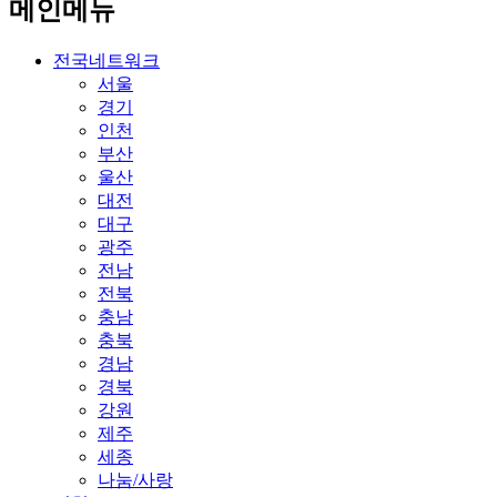
메인메뉴
전국네트워크
서울
경기
인천
부산
울산
대전
대구
광주
전남
전북
충남
충북
경남
경북
강원
제주
세종
나눔/사랑