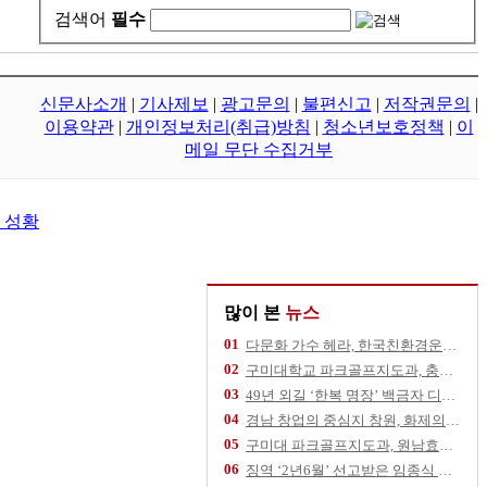
검색어
필수
신문사소개
|
기사제보
|
광고문의
|
불편신고
|
저작권문의
|
이용약관
|
개인정보처리(취급)방침
|
청소년보호정책
|
이
메일 무단 수집거부
 성황
많이 본
뉴스
01
다문화 가수 헤라, 한국친환경운동협회 건승 기
02
구미대학교 파크골프지도과, 충북 영동군 추풍령
03
49년 외길 ‘한복 명장’ 백금자 디자이너,
04
경남 창업의 중심지 창원, 화제의 스타트업을
05
구미대 파크골프지도과, 원남효마실노인주간보호센
06
징역 ‘2년6월’ 선고받은 임종식 후보, 11