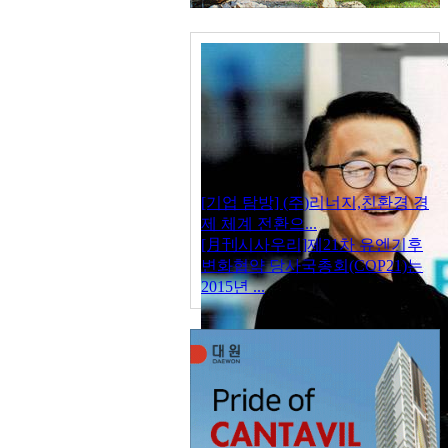
[기업 탐방] (주)리너지,친환경 경
제 체계 전환으...
[月刊시사우리]제21차 유엔기후
변화협약 당사국총회(COP21)는
2015년 ...