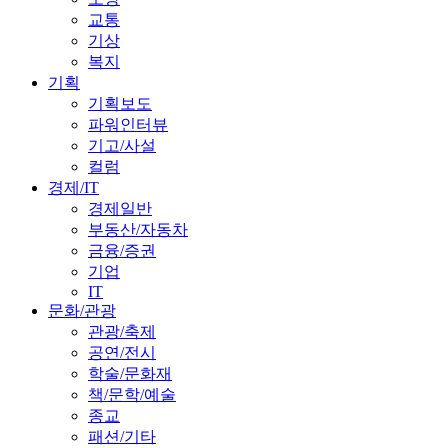
교통
기상
복지
기획
기획보도
파워인터뷰
기고/사설
컬럼
경제/IT
경제일반
부동산/자동차
금융/증권
기업
IT
문화/관광
관광/축제
공연/전시
학술/문화재
책/문학/예술
종교
패션/기타