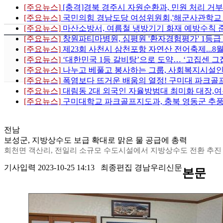
[주요뉴스]
[충격]경북 경주시 자원순환과, 민원 처리 거부
[주요뉴스]
국민의힘 경남도당 여성위원회,'해군사관학교 이전
[주요뉴스]
마산소방서, 여름철 냉방기기 화재 예방수칙 
[주요뉴스]
창원파티마병원, 심평원 '환자경험평가' 1등급
[주요뉴스]
제23회 사천시 삼천포항 자연산 전어축제...8
[주요뉴스]
‘대한민국 1등 갈비탕’으로 도약… ‘고집센 그
[주요뉴스]
나누고 베풀고 봉사하는 그룹, 사회복지시설인
[주요뉴스]
폭염보다 뜨거운 배움의 열정! 구미대 파크골프
[주요뉴스]
대림동 2대 외국인 자율방범대 최미화 대장,여
[주요뉴스]
구미대학교 파크골프지도과, 충북 영동군 추풍
전남
보성군, 지방상수도 보급 확대로 맑은 물 공급에 총력
회천면 객산리, 전일리 소규모 수도시설에서 지방상수도 전환 추진
기사입력 2023-10-25 14:13 최종편집 경남우리신문
본문