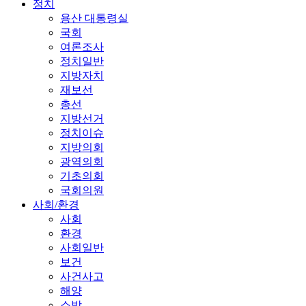
정치
용산 대통령실
국회
여론조사
정치일반
지방자치
재보선
총선
지방선거
정치이슈
지방의회
광역의회
기초의회
국회의원
사회/환경
사회
환경
사회일반
보건
사건사고
해양
소방