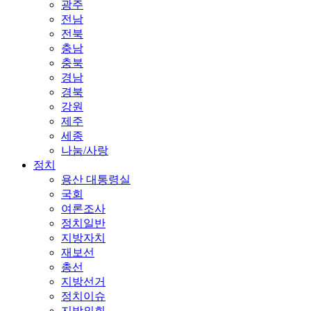
광주
전남
전북
충남
충북
경남
경북
강원
제주
세종
나눔/사랑
정치
용산 대통령실
국회
여론조사
정치일반
지방자치
재보선
총선
지방선거
정치이슈
지방의회