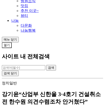
병원소식
맛집
추천 이곳~
뷰티
나눔
다문화
나눔행복
메뉴
닫기
열기
사이트 내 전체검색
검색
닫기
정치일반
강기윤“산업부 신한울 3·4호기 건설취소
전 한수원 의견수렴조차 안거쳤다”