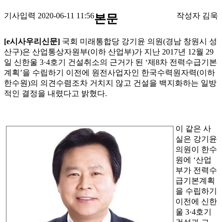
기사입력 2020-06-11 11:56
작성자 김욱
본문
[e시사우리신문]
국회 미래통합당 강기윤 의원(경남 창원시 성
산구)은 산업통상자원부(이하 산업부)가 지난 2017년 12월 29
일 신한울 3·4호기 건설취소의 근거가 된 ‘제8차 전력수급기본
계획’을 수립하기 이전에 원전사업자인 한국수력원자력(이하
한수원)의 의견수렴조차 거치지 않고 건설을 백지화하는 일방
적인 결정을 내렸다고 밝혔다.
이 같은 사
실은 강기윤
의원이 한수
원에 ‘산업
부가 전력수
급기본계획
을 수립하기
이전에 신한
울 3·4호기