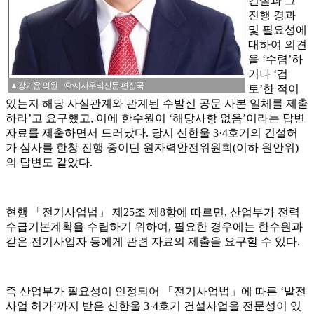
건설과 그
진행 경과
및 필요성에
대하여 의견
을 ‘수렴’하
거나 ‘검
▲강기윤 의원 ©e시사우리신문 편집국
토’한 적이
있는지 해당 사실관계와 관계된 수발신 공문 사본 일체를 제출
하라’고 요구했고, 이에 한수원이 ‘해당사항 없음’이라는 답변
자료를 제출하면서 드러났다. 당시 신한울 3·4호기의 건설허
가 심사를 한창 진행 중이던 원자력안전위원회(이하 원안위)
의 답변도 같았다.
현행 「전기사업법」 제25조 제8항에 따르면, 산업부가 전력
수급기본계획을 수립하기 위하여, 필요한 경우에는 한수원과
같은 전기사업자 등에게 관련 자료의 제출을 요구할 수 있다.
즉 산업부가 필요성이 인정되어 「전기사업법」에 따른 ‘발전
사업 허가’까지 받은 신한울 3·4호기 건설사업을 전문성이 있