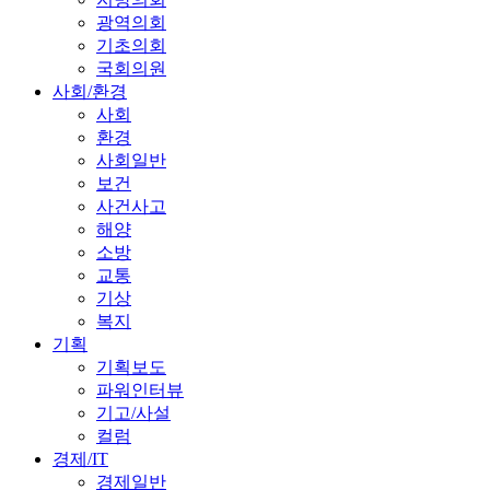
광역의회
기초의회
국회의원
사회/환경
사회
환경
사회일반
보건
사건사고
해양
소방
교통
기상
복지
기획
기획보도
파워인터뷰
기고/사설
컬럼
경제/IT
경제일반