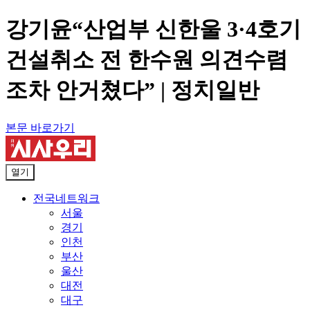
강기윤“산업부 신한울 3·4호기
건설취소 전 한수원 의견수렴
조차 안거쳤다” | 정치일반
본문 바로가기
열기
전국네트워크
서울
경기
인천
부산
울산
대전
대구