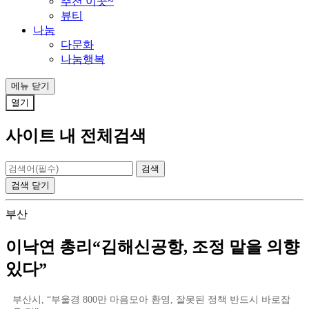
추천 이곳~
뷰티
나눔
다문화
나눔행복
메뉴
닫기
열기
사이트 내 전체검색
검색
닫기
부산
이낙연 총리“김해신공항, 조정 맡을 의향
있다”
부산시, “부울경 800만 마음모아 환영, 잘못된 정책 반드시 바로잡