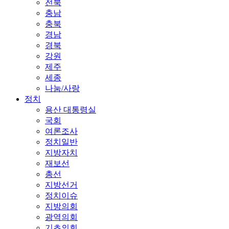
전북
충남
충북
경남
경북
강원
제주
세종
나눔/사랑
정치
용산 대통령실
국회
여론조사
정치일반
지방자치
재보선
총선
지방선거
정치이슈
지방의회
광역의회
기초의회