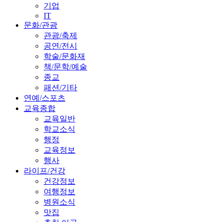
기업
IT
문화/관광
관광/축제
공연/전시
학술/문화재
책/문학/예술
종교
패션/기타
연예/스포츠
교육종합
교육일반
학교소식
행정
교육정보
행사
라이프/건강
건강정보
여행정보
병원소식
맛집