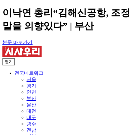
이낙연 총리“김해신공항, 조정
맡을 의향있다” | 부산
본문 바로가기
열기
전국네트워크
서울
경기
인천
부산
울산
대전
대구
광주
전남