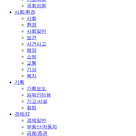
국회의원
사회/환경
사회
환경
사회일반
보건
사건사고
해양
소방
교통
기상
복지
기획
기획보도
파워인터뷰
기고/사설
컬럼
경제/IT
경제일반
부동산/자동차
금융/증권