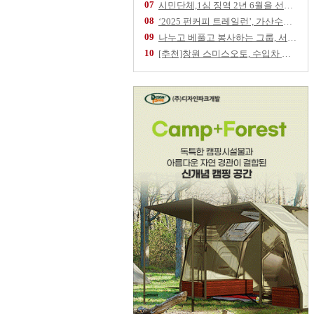
07
시민단체,1심 징역 2년 6월을 선고 받은 임
08
‘2025 펀커피 트레일런’, 가산수피아 물들
09
나누고 베풀고 봉사하는 그룹, 서울역 '따스한
10
[추천]창원 스미스오토, 수입차 정비 전문업체