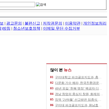
보
|
광고문의
|
불편신고
|
저작권문의
|
이용약관
|
개인정보처리
급)방침
|
청소년보호정책
|
이메일 무단 수집거부
많이 본
뉴스
01
구미대학교 파크골프지도과, 충북 영동군 추풍령
02
다문화 가수 헤라, 한국친환경운동협회 건승 기
03
49년 외길 ‘한복 명장’ 백금자 디자이너,
04
경남 창업의 중심지 창원, 화제의 스타트업을
05
징역 ‘2년6월’ 선고받은 임종식 후보, 11
06
구미대 파크골프지도과, 원남효마실노인주간보호센