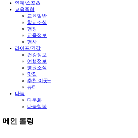
연예/스포츠
교육종합
교육일반
학교소식
행정
교육정보
행사
라이프/건강
건강정보
여행정보
병원소식
맛집
추천 이곳~
뷰티
나눔
다문화
나눔행복
메인 롤링