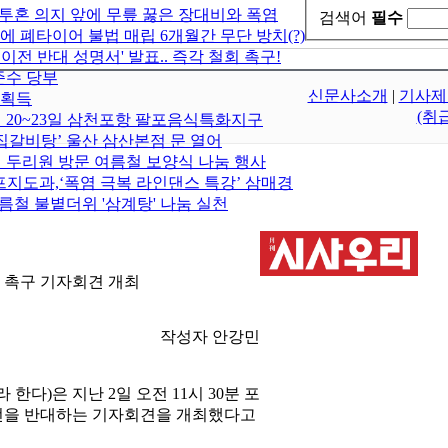
 투혼 의지 앞에 무릎 꿇은 장대비와 폭염
검색어
필수
에 폐타이어 불법 매립 6개월간 무단 방치(?)
 반대 성명서' 발표.. 즉각 철회 촉구!
준수 당부
신문사소개
|
기사제
 획득
(취
월 20~23일 삼천포항 팔포음식특화지구
집갈비탕’ 울산 삼산본점 문 열어
 두리원 방문 여름철 보양식 나눔 행사
지도과,‘폭염 극복 라인댄스 특강’ 삼매경
름철 불볕더위 '삼계탕' 나눔 실천
기 촉구 기자회견 개최
작성자 안강민
다)은 지난 2일 오전 11시 30분 포
도전을 반대하는 기자회견을 개최했다고