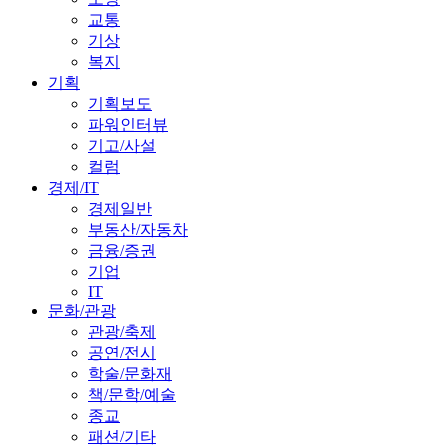
교통
기상
복지
기획
기획보도
파워인터뷰
기고/사설
컬럼
경제/IT
경제일반
부동산/자동차
금융/증권
기업
IT
문화/관광
관광/축제
공연/전시
학술/문화재
책/문학/예술
종교
패션/기타