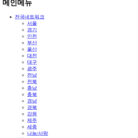
메인메뉴
전국네트워크
서울
경기
인천
부산
울산
대전
대구
광주
전남
전북
충남
충북
경남
경북
강원
제주
세종
나눔/사랑