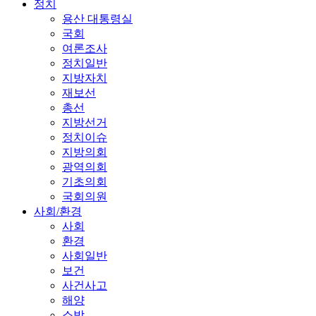
정치
용산 대통령실
국회
여론조사
정치일반
지방자치
재보선
총선
지방선거
정치이슈
지방의회
광역의회
기초의회
국회의원
사회/환경
사회
환경
사회일반
보건
사건사고
해양
소방