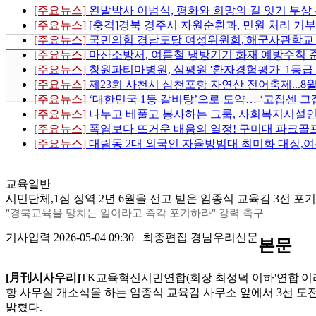
[주요뉴스]
왼발박사 이범식, 평화와 희망의 길 잇기 부상
[주요뉴스]
[충격]경북 경주시 자원순환과, 민원 처리 거부
[주요뉴스]
국민의힘 경남도당 여성위원회,'해군사관학교 이전
[주요뉴스]
마산소방서, 여름철 냉방기기 화재 예방수칙 
[주요뉴스]
창원파티마병원, 심평원 '환자경험평가' 1등급
[주요뉴스]
제23회 사천시 삼천포항 자연산 전어축제...8
[주요뉴스]
‘대한민국 1등 갈비탕’으로 도약… ‘고집센 그
[주요뉴스]
나누고 베풀고 봉사하는 그룹, 사회복지시설인
[주요뉴스]
폭염보다 뜨거운 배움의 열정! 구미대 파크골프
[주요뉴스]
대림동 2대 외국인 자율방범대 최미화 대장,여
교육일반
시민단체,1심 징역 2년 6월을 선고 받은 임종식 교육감 3선 포
"경북교육을 망치는 일이라고 즉각 포기하라" 강력 촉구
기사입력 2026-05-04 09:30 최종편집 경남우리신문
본문
[月刊시사우리]
TK교육혁신시민연합(회장 최성덕 이하'연합'이라 한
항 사무실 개소식을 하는 임종식 교육감 사무소 앞에서 3선 
밝혔다.