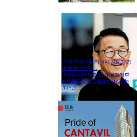
[기업 탐방] (주)리너지,친환경 경
제 체계 전환으...
[月刊시사우리]제21차 유엔기후
변화협약 당사국총회(COP21)는
2015년 ...