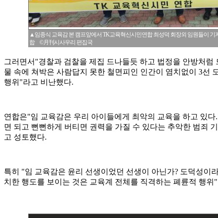
▲임종식 교육감 본 캠프앞에서 TK교육혁신시민연합 최성덕 회장외 임원들이 기
합 ©月刊시사우리 편집국
그러면서"경찰과 검찰을 제집 드나들듯 하고 법정을 안방처럼
물 속에 쳐박은 사람답지 못한 철면피인 인간이 염치없이 3선 
행위"라고 비난했다.
연합은"임 교육감은 우리 아이들에게 최악의 교육을 하고 있다
면 되고 뻔뻔하게 버티면 권력을 가질 수 있다는 추악한 범죄 
고 성토했다.
특히 "임 교육감은 윤리 선생이었던 선생이 아닌가? 도덕성이
치한 행도를 보이는 것은 교육계 전체를 직격하는 폐륜적 행위