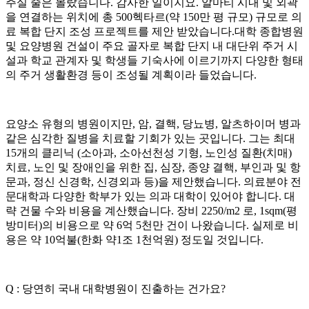
주실 줄은 몰랐습니다. 감사한 일이지요. 알마티 시내 및 외곽
을 연결하는 위치에 총 500헥타르(약 150만 평 규모) 규모로 의
료 복합 단지 조성 프로젝트를 제안 받았습니다.대학 종합병원
및 요양병원 건설이 주요 골자로 복합 단지 내 대단위 주거 시
설과 학교 관계자 및 학생들 기숙사에 이르기까지 다양한 형태
의 주거 생활환경 등이 조성될 계획이라 들었습니다.
요양소 유형의 병원이지만, 암, 결핵, 당뇨병, 알츠하이머 병과
같은 심각한 질병을 치료할 기회가 있는 곳입니다. 그는 최대
15개의 클리닉 (소아과, 소아선천성 기형, 노인성 질환(치매)
치료, 노인 및 장애인을 위한 집, 심장, 종양 결핵, 부인과 및 항
문과, 정신 신경학, 신경외과 등)을 제안했습니다. 의료분야 전
문대학과 다양한 학부가 있는 의과 대학이 있어야 합니다. 대
략 건물 수와 비용을 계산했습니다. 장비 2250/m2 로, 1sqm(평
방미터)의 비용으로 약 6억 5천만 건이 나왔습니다. 실제로 비
용은 약 10억불(한화 약1조 1천억원) 정도일 것입니다.
Q : 당연히 국내 대학병원이 진출하는 건가요?