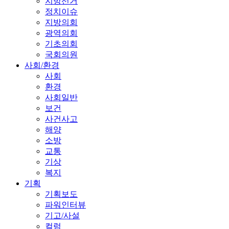
지방선거
정치이슈
지방의회
광역의회
기초의회
국회의원
사회/환경
사회
환경
사회일반
보건
사건사고
해양
소방
교통
기상
복지
기획
기획보도
파워인터뷰
기고/사설
컬럼