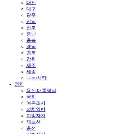
대전
대구
광주
전남
전북
충남
충북
경남
경북
강원
제주
세종
나눔/사랑
정치
용산 대통령실
국회
여론조사
정치일반
지방자치
재보선
총선