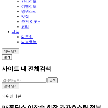
건강정보
여행정보
병원소식
맛집
추천 이곳~
뷰티
나눔
다문화
나눔행복
메뉴
닫기
열기
사이트 내 전체검색
검색
닫기
파워인터뷰
PS홀딩스 이창수 회장,카자흐스탄 정부