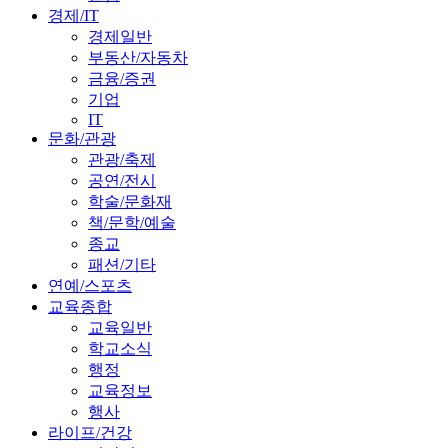
경제/IT
경제일반
부동산/자동차
금융/증권
기업
IT
문화/관광
관광/축제
공연/전시
학술/문화재
책/문학/예술
종교
패션/기타
연예/스포츠
교육종합
교육일반
학교소식
행정
교육정보
행사
라이프/건강