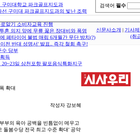
선 구미대학교 파크골프지도과
검색어
필수
나선 구미대 파크골프지도과의 빛난 조력
바로알기 소비자교육 진행
신문사소개
|
기사제
 투혼 의지 앞에 무릎 꿇은 장대비와 폭염
(취
에 폐타이어 불법 매립 6개월간 무단 방치(?)
 반대 성명서' 발표.. 즉각 철회 촉구!
준수 당부
 획득
월 20~23일 삼천포항 팔포음식특화지구
폭 확대
작성자 강보혜
 부부의 육아 공백을 빈틈없이 메우고
 돌봄수당 전국 최고 수준 확대' 공약