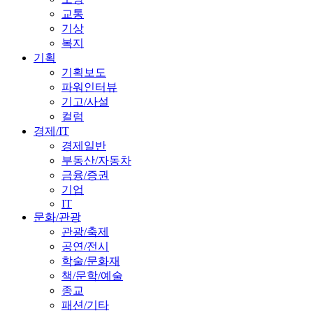
교통
기상
복지
기획
기획보도
파워인터뷰
기고/사설
컬럼
경제/IT
경제일반
부동산/자동차
금융/증권
기업
IT
문화/관광
관광/축제
공연/전시
학술/문화재
책/문학/예술
종교
패션/기타