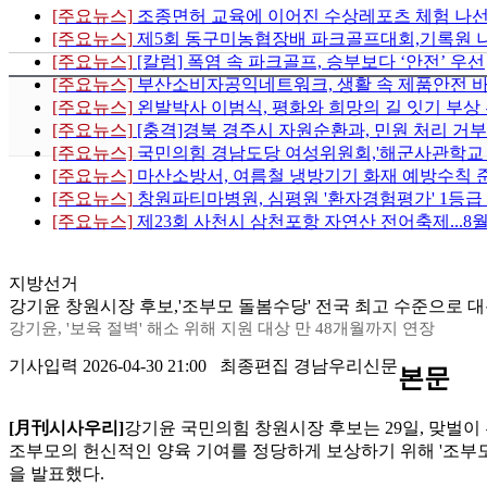
[주요뉴스]
조종면허 교육에 이어진 수상레포츠 체험 나
[주요뉴스]
제5회 동구미농협장배 파크골프대회,기록원 
[주요뉴스]
[칼럼] 폭염 속 파크골프, 승부보다 ‘안전’ 우선
[주요뉴스]
부산소비자공익네트워크, 생활 속 제품안전 
[주요뉴스]
왼발박사 이범식, 평화와 희망의 길 잇기 부상
[주요뉴스]
[충격]경북 경주시 자원순환과, 민원 처리 거부
[주요뉴스]
국민의힘 경남도당 여성위원회,'해군사관학교 이전
[주요뉴스]
마산소방서, 여름철 냉방기기 화재 예방수칙 
[주요뉴스]
창원파티마병원, 심평원 '환자경험평가' 1등급
[주요뉴스]
제23회 사천시 삼천포항 자연산 전어축제...8
지방선거
강기윤 창원시장 후보,'조부모 돌봄수당' 전국 최고 수준으로 대
강기윤, '보육 절벽' 해소 위해 지원 대상 만 48개월까지 연장
기사입력 2026-04-30 21:00 최종편집 경남우리신문
본문
[月刊시사우리]
강기윤 국민의힘 창원시장 후보는 29일, 맞벌이
조부모의 헌신적인 양육 기여를 정당하게 보상하기 위해 '조부모
을 발표했다.