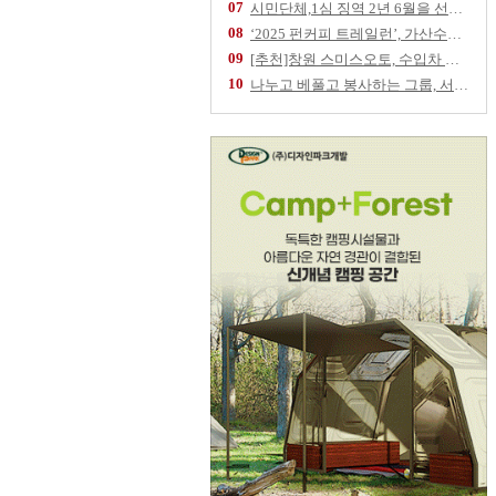
07
시민단체,1심 징역 2년 6월을 선고 받은 임
08
‘2025 펀커피 트레일런’, 가산수피아 물들
09
[추천]창원 스미스오토, 수입차 정비 전문업체
10
나누고 베풀고 봉사하는 그룹, 서울역 '따스한