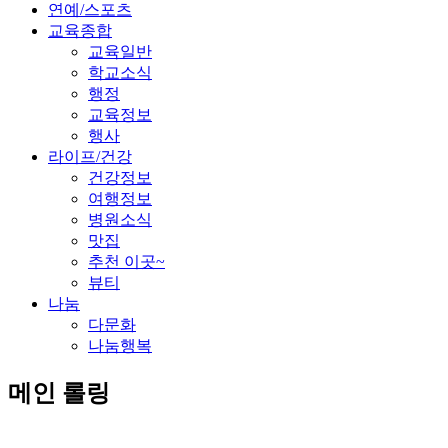
연예/스포츠
교육종합
교육일반
학교소식
행정
교육정보
행사
라이프/건강
건강정보
여행정보
병원소식
맛집
추천 이곳~
뷰티
나눔
다문화
나눔행복
메인 롤링