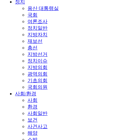
정치
용산 대통령실
국회
여론조사
정치일반
지방자치
재보선
총선
지방선거
정치이슈
지방의회
광역의회
기초의회
국회의원
사회/환경
사회
환경
사회일반
보건
사건사고
해양
소방