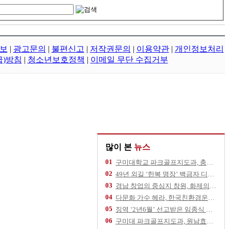
보
|
광고문의
|
불편신고
|
저작권문의
|
이용약관
|
개인정보처리
급)방침
|
청소년보호정책
|
이메일 무단 수집거부
많이 본
뉴스
01
구미대학교 파크골프지도과, 충북 영동군 추풍령
02
49년 외길 ‘한복 명장’ 백금자 디자이너,
03
경남 창업의 중심지 창원, 화제의 스타트업을
04
다문화 가수 헤라, 한국친환경운동협회 건승 기
05
징역 ‘2년6월’ 선고받은 임종식 후보, 11
06
구미대 파크골프지도과, 원남효마실노인주간보호센