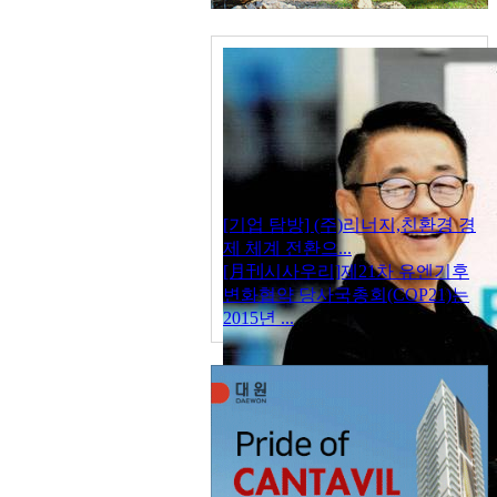
[기업 탐방] (주)리너지,친환경 경
제 체계 전환으...
[月刊시사우리]제21차 유엔기후
변화협약 당사국총회(COP21)는
2015년 ...