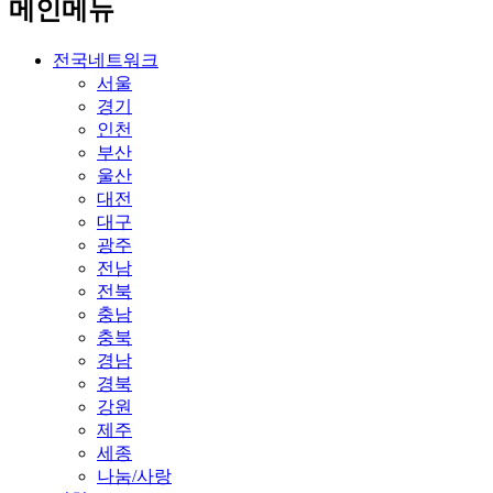
메인메뉴
전국네트워크
서울
경기
인천
부산
울산
대전
대구
광주
전남
전북
충남
충북
경남
경북
강원
제주
세종
나눔/사랑