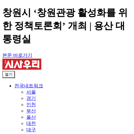
창원시 ‘창원관광 활성화를 위
한 정책토론회’ 개최 | 용산 대
통령실
본문 바로가기
열기
전국네트워크
서울
경기
인천
부산
울산
대전
대구