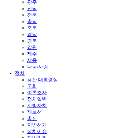
광주
전남
전북
충남
충북
경남
경북
강원
제주
세종
나눔/사랑
정치
용산 대통령실
국회
여론조사
정치일반
지방자치
재보선
총선
지방선거
정치이슈
지방의회