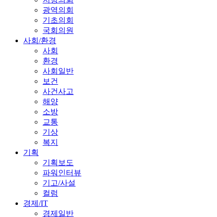
광역의회
기초의회
국회의원
사회/환경
사회
환경
사회일반
보건
사건사고
해양
소방
교통
기상
복지
기획
기획보도
파워인터뷰
기고/사설
컬럼
경제/IT
경제일반