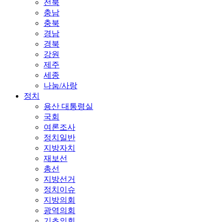
전북
충남
충북
경남
경북
강원
제주
세종
나눔/사랑
정치
용산 대통령실
국회
여론조사
정치일반
지방자치
재보선
총선
지방선거
정치이슈
지방의회
광역의회
기초의회