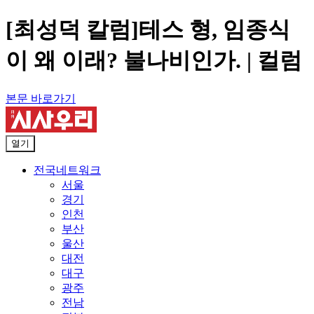
[최성덕 칼럼]테스 형, 임종식
이 왜 이래? 불나비인가. | 컬럼
본문 바로가기
열기
전국네트워크
서울
경기
인천
부산
울산
대전
대구
광주
전남