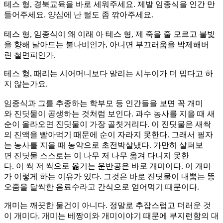
테스 형, 경북교육을 바로 세워주세요. 제발 임종식을 인간 만
들어주세요. 양심에 난 털도 좀 깎아주세요.
테스 형, 임종식이 왜 이래 아 테스 형, 제 죽을 줄 모르고 불빛
을 향해 날아드는 불나비인가, 아니면 부끄러움을 박제해버
린 철면피인가.
테스 형, 때리는 시어머니보다 말리는 시누이가 더 밉다고 하
지 않는가요.
임종식과 그를 추종하는 학부모 등 인간들을 보면 꼭 개미
와 진딧물이 공생하는 것처럼 보인다. 과수 농사를 지을 때 새
순이 올라오면 진딧물이 가장 골칫거리다. 이 진딧물은 새싹
의 진액을 빨아먹기 때문에 순이 자라지 못한다. 그래서 필자
는 농사를 지을 때 농약으로 초전박살냈다. 가만히 살펴보
면 진딧물 스스로는 이 나무 저 나무 옮겨 다니지 못한
다. 이 싹 저 싹으로 옮기는 운반공은 바로 개미이다. 이 개미
가 이렇게 하는 이유가 있다. 그것은 바로 진딧물이 내뿜는 똥
오줌을 달싹한 음료수라고 간식으로 얻어먹기 때문이다.
개미는 깨끗한 물건이 아니다. 정말로 추잡스럽고 더러운 것
이 개미다. 개미는 베짱이와 개미이야기 때문에 부지런함의 대