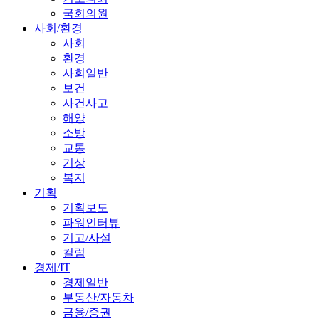
국회의원
사회/환경
사회
환경
사회일반
보건
사건사고
해양
소방
교통
기상
복지
기획
기획보도
파워인터뷰
기고/사설
컬럼
경제/IT
경제일반
부동산/자동차
금융/증권