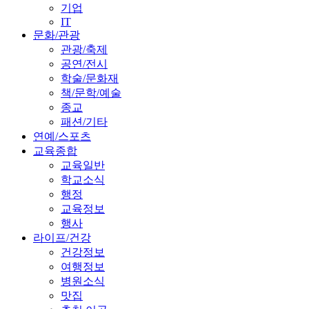
기업
IT
문화/관광
관광/축제
공연/전시
학술/문화재
책/문학/예술
종교
패션/기타
연예/스포츠
교육종합
교육일반
학교소식
행정
교육정보
행사
라이프/건강
건강정보
여행정보
병원소식
맛집