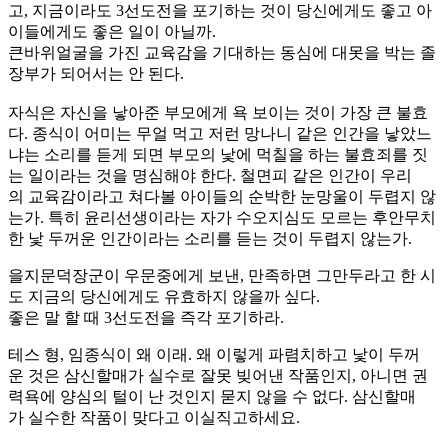
고, 지금이라도 3선도전을 포기하는 것이 당신에게도 좋고 아
이들에게도 좋은 일이 아닐까.
큰바위얼굴을 가진 교육감을 기대하는 동심에 대못을 박는 졸
장부가 되어서는 안 된다.
자식은 자신을 낳아준 부모에게 욕 보이는 것이 가장 큰 불효
다. 종식이 어미는 무얼 먹고 저런 망나니 같은 인간을 낳았느
냐는 소리를 듣게 되면 부모의 낯에 먹칠을 하는 불효죄를 짓
는 일이라는 것을 명심해야 한다. 철면피 같은 인간이 우리
의 교육감이라고 쳐다볼 아이들의 순박한 눈망울이 두렵지 않
는가. 특히 윤리선생이라는 자가 수오지심도 모르는 후안무치
한 낯 두꺼운 인간이라는 소리를 듣는 것이 두렵지 않는가.
을지문덕장군이 우문중에게 보낸, 만족하면 그만두라고 한 시
도 지금의 당신에게도 유효하지 않을까 싶다.
좋은 말 할 때 3선도전을 즉각 포기하라.
테스 형, 임종식이 왜 이래. 왜 이렇게 파렴치하고 낯이 두꺼
운 것은 삼신할매가 실수로 잘못 빚어낸 작품인지, 아니면 권
력욕에 양심의 털이 난 것인지 묻지 않을 수 없다. 삼신할매
가 실수한 작품이 맞다고 이실직고하세요.